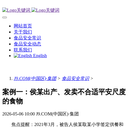
网站首页
关于我们
食品安全常识
食品安全动态
联系我们
English
J9.COM(中国区)·集团
>
食品安全常识
>
案例一：侯某出产、发卖不合适平安尺度
的食物
2026-05-06 10:00
J9.COM(中国区)·集团
焦点提醒：2021年3月，被告人侯某取某小学签定供餐和