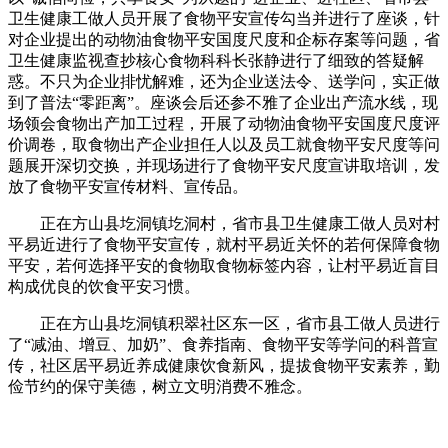
卫生健康工做人员开展了食物平安宣传勾当并进行了座谈，针
对企业提出的动物油食物平安国度尺度和企标存案等问题，省
卫生健康监视查抄核心食物科科长张静进行了细致的答疑解
惑。不只为企业排忧解难，还为企业送法令、送学问，实正做
到了普法“零距离”。座谈会后还参不雅了企业出产流水线，现
场领会食物出产加工过程，开展了动物油食物平安国度尺度评
价调卷，取食物出产企业担任人以及员工就食物平安尺度等问
题展开深切交换，并现场进行了食物平安尺度宣讲取培训，发
放了食物平安宣传材料、宣传品。
正在方山县圪洞镇圪洞村，省市县卫生健康工做人员对村
平易近进行了食物平安宣传，就村平易近关怀的若何保障食物
平安，若何选择平安的食物取食物标签内容，让村平易近盲目
构成优良的饮食平安习惯。
正在方山县圪洞镇积翠社区东一区，省市县工做人员进行
了“减油、增豆、加奶”、食养指南、食物平安等学问的科普宣
传，社区居平易近养成健康饮食新风，提拔食物平安素养，勤
俭节约的保守美德，树立文明消费不雅念。