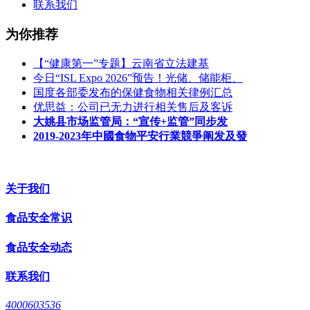
联系我们
为你推荐
【“健康第一”专题】云南省立法建基
今日“ISL Expo 2026”预告！光储、储能柜、
国度各部委发布的保健食物相关律例汇总
优思益：公司已无力进行相关售后及客诉
大姚县市场监管局：“宣传+监管”同步发
2019-2023年中國食物平安行業競爭阐发及發
关于我们
食品安全常识
食品安全动态
联系我们
4000603536