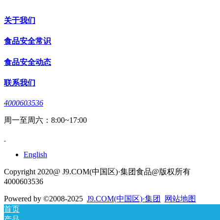
关于我们
食品安全常识
食品安全动态
联系我们
4000603536
周一至周六：8:00~17:00
English
Copyright 2020@ J9.COM(中国区)·集团食品@版权所有
4000603536
Powered by
©2008-2025
J9.COM(中国区)·集团
网站地图
首页
产品