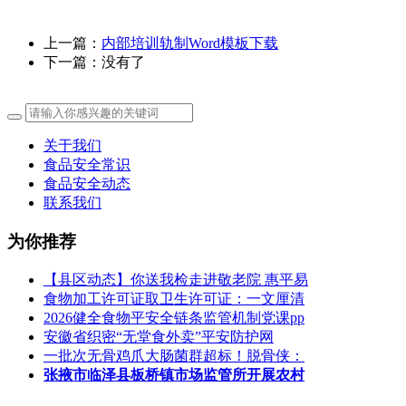
上一篇：
内部培训轨制Word模板下载
下一篇：没有了
关于我们
食品安全常识
食品安全动态
联系我们
为你推荐
【县区动态】你送我检走进敬老院 惠平易
食物加工许可证取卫生许可证：一文厘清
2026健全食物平安全链条监管机制党课pp
安徽省织密“无堂食外卖”平安防护网
一批次无骨鸡爪大肠菌群超标！脱骨侠：
张掖市临泽县板桥镇市场监管所开展农村