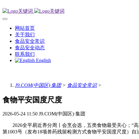
网站首页
关于我们
食品安全常识
食品安全动态
联系我们
English
J9.COM(中国区)·集团
>
食品安全常识
>
食物平安国度尺度
2026-05-24 11:50
J9.COM(中国区)·集团
2026全平易近养分周丨会烹会选，五类食物最受关心；“高温
第1003号（发布18项兽药残留检测方式食物平安国度尺度）自