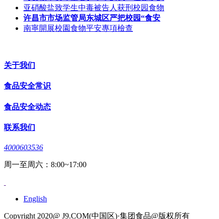
亚硝酸盐致学生中毒被告人获刑校园食物
许昌市市场监管局东城区严把校园“食安
南寧開展校園食物平安專項檢查
关于我们
食品安全常识
食品安全动态
联系我们
4000603536
周一至周六：8:00~17:00
English
Copyright 2020@ J9.COM(中国区)·集团食品@版权所有