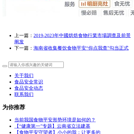
上一篇：
2019-2023年中國烘焙食物行業市場調查及前景
阐发
下一篇：
海南省收集餐饮食物平安“你点我查”勾当正式
关于我们
食品安全常识
食品安全动态
联系我们
为你推荐
当前我国食物平安形势环境是如何的？
【“健康第一”专题】云南省立法建基
【食物平安守望者】小小的我：让更多的