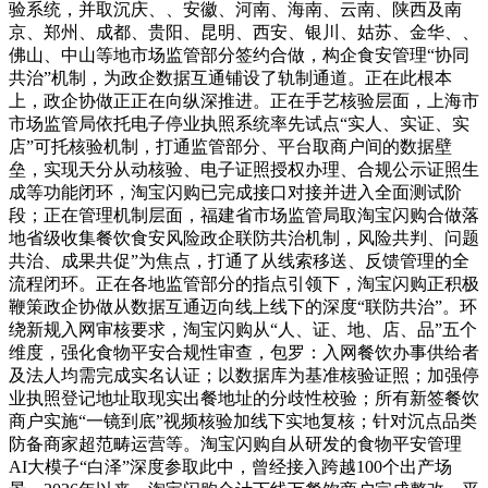
验系统，并取沉庆、、安徽、河南、海南、云南、陕西及南
京、郑州、成都、贵阳、昆明、西安、银川、姑苏、金华、、
佛山、中山等地市场监管部分签约合做，构企食安管理“协同
共治”机制，为政企数据互通铺设了轨制通道。正在此根本
上，政企协做正正在向纵深推进。正在手艺核验层面，上海市
市场监管局依托电子停业执照系统率先试点“实人、实证、实
店”可托核验机制，打通监管部分、平台取商户间的数据壁
垒，实现天分从动核验、电子证照授权办理、合规公示证照生
成等功能闭环，淘宝闪购已完成接口对接并进入全面测试阶
段；正在管理机制层面，福建省市场监管局取淘宝闪购合做落
地省级收集餐饮食安风险政企联防共治机制，风险共判、问题
共治、成果共促”为焦点，打通了从线索移送、反馈管理的全
流程闭环。正在各地监管部分的指点引领下，淘宝闪购正积极
鞭策政企协做从数据互通迈向线上线下的深度“联防共治”。环
绕新规入网审核要求，淘宝闪购从“人、证、地、店、品”五个
维度，强化食物平安合规性审查，包罗：入网餐饮办事供给者
及法人均需完成实名认证；以数据库为基准核验证照；加强停
业执照登记地址取现实出餐地址的分歧性校验；所有新签餐饮
商户实施“一镜到底”视频核验加线下实地复核；针对沉点品类
防备商家超范畴运营等。淘宝闪购自从研发的食物平安管理
AI大模子“白泽”深度参取此中，曾经接入跨越100个出产场