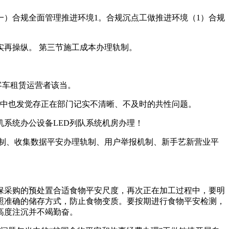
一）合规全面管理推进环境1。合规沉点工做推进环境（1）合规
再操纵。 第三节施工成本办理轨制。
客车租赁运营者该当。
中也发觉存正在部门记实不清晰、不及时的共性问题。
机系统办公设备LED列队系统机房办理！
制、收集数据平安办理轨制、用户举报机制、新手艺新营业平
采购的预处置合适食物平安尺度，再次正在加工过程中，要明
照准确的储存方式，防止食物变质。要按期进行食物平安检测，
高度注沉并不竭勤奋。