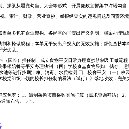
。操纵从题党勾当、大会等形式，开展廉政宣誓集中许诺勾当，
、审计、财政、营业查抄、举报经查实的违规问题及问责环境（
至多包罗企业架构、各岗亭的平安出产义务制、档案办理轨制、
制和操做规程；本单元平安出产投入的无效实施；督促查抄本单
平安变乱。
（园长）担任制，成立食物平安日常办理查抄轨制及工做流程 
校带领陪餐等平安办理轨制 （四）学校食堂食物采购、储存、运
水池等进行按期洁净、消毒、水质检测 四、校舍平安 （一）校
学校党组织带领的校长担任制的看法（试行）》落地收效，完美
罗： 1。编制采购项目采购实施打算（需求查询拜访） 2。
通知布告。 5？。
—
化