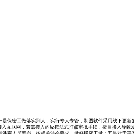
是保密工做落实到人，实行专人专管，制图软件采用线下更新的
备接入互联网，若需接入的应按法式打点审批手续，擅自接入导致
是涉密人员离岗，按相关法令要求，做好脱密工做；五是对于平