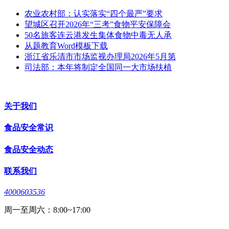
农业农村部：认实落实“四个最严”要求
望城区召开2026年“三考”食物平安保障会
50名旅客连云港发生集体食物中毒无人承
从题教育Word模板下载
浙江省乐清市市场监视办理局2026年5月第
司法部：本年将制定全国同一大市场扶植
关于我们
食品安全常识
食品安全动态
联系我们
4000603536
周一至周六：8:00~17:00