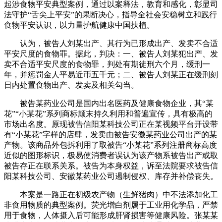
起涉食物平安典型案例，通过以案释法，教育和感化，彰显司
法守护“舌尖上平安”的果断决心，指导全社会安稳树立和践行
食物平安认识，以力量护航健康中国扶植。
认为，被告人刘某出产、其行为已形成出产、发卖不合适
平安尺度的食物罪。据此，判决：一、被告人刘某犯出产、发
卖不合适平安尺度的食物罪，判处有期徒刑六个月，缓刑一
年，并惩罚金人平易近币五千元；二、被告人刘某正在缓刑刻
日内处置食物出产、发卖及相关勾当。
被告某药业公司是国内出名医药及健康食物企业，其“某
花”“小某花”系列商标颠末持久利用和普遍宣传，具有极高的
市场出名度。原现被告信阳某科技公司正在某视频平台开设带
有“小某花”字样的店肆，发卖由被告安徽某药业公司出产的某
产物。该商品外包拆利用了取被告“小某花”系列注册商标高度
近似的图形标识，极易使消费者误认为该产物系被告出产或取
被告存正在联系关系。被告为本身权益，诉至法院要求被告信
阳某科技公司、安徽某药业公司遏制侵权、库存并补偿丧失。
本案是一路正在初级农产物（生鲜猪肉）中不法添加化工
非食用物质的典型案例。荧光增白剂属于工业用化学品，严禁
用于食物，人体摄入后可能形成肝肾损害等健康风险。张某某