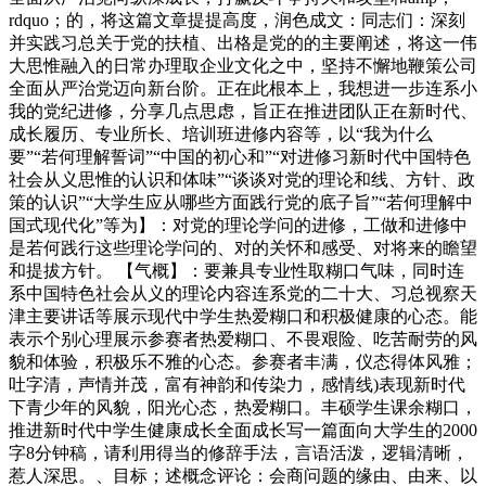
rdquo；的，将这篇文章提提高度，润色成文：同志们：深刻
并实践习总关于党的扶植、出格是党的的主要阐述，将这一伟
大思惟融入的日常办理取企业文化之中，坚持不懈地鞭策公司
全面从严治党迈向新台阶。正在此根本上，我想进一步连系小
我的党纪进修，分享几点思虑，旨正在推进团队正在新时代、
成长履历、专业所长、培训班进修内容等，以“我为什么
要”“若何理解誓词”“中国的初心和”“对进修习新时代中国特色
社会从义思惟的认识和体味”“谈谈对党的理论和线、方针、政
策的认识”“大学生应从哪些方面践行党的底子旨”“若何理解中
国式现代化”等为】：对党的理论学问的进修，工做和进修中
是若何践行这些理论学问的、对的关怀和感受、对将来的瞻望
和提拔方针。 【气概】：要兼具专业性取糊口气味，同时连
系中国特色社会从义的理论内容连系党的二十大、习总视察天
津主要讲话等展示现代中学生热爱糊口和积极健康的心态。能
表示个别心理展示参赛者热爱糊口、不畏艰险、吃苦耐劳的风
貌和体验，积极乐不雅的心态。参赛者丰满，仪态得体风雅；
吐字清，声情并茂，富有神韵和传染力，感情线)表现新时代
下青少年的风貌，阳光心态，热爱糊口。丰硕学生课余糊口，
推进新时代中学生健康成长全面成长写一篇面向大学生的2000
字8分钟稿，请利用得当的修辞手法，言语活泼，逻辑清晰，
惹人深思。、目标；述概念评论：会商问题的缘由、由来、以