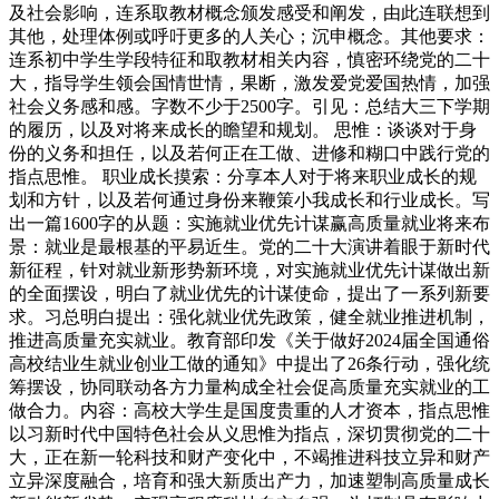
及社会影响，连系取教材概念颁发感受和阐发，由此连联想到
其他，处理体例或呼吁更多的人关心；沉申概念。其他要求：
连系初中学生学段特征和取教材相关内容，慎密环绕党的二十
大，指导学生领会国情世情，果断，激发爱党爱国热情，加强
社会义务感和感。字数不少于2500字。引见：总结大三下学期
的履历，以及对将来成长的瞻望和规划。 思惟：谈谈对于身
份的义务和担任，以及若何正在工做、进修和糊口中践行党的
指点思惟。 职业成长摸索：分享本人对于将来职业成长的规
划和方针，以及若何通过身份来鞭策小我成长和行业成长。写
出一篇1600字的从题：实施就业优先计谋赢高质量就业将来布
景：就业是最根基的平易近生。党的二十大演讲着眼于新时代
新征程，针对就业新形势新环境，对实施就业优先计谋做出新
的全面摆设，明白了就业优先的计谋使命，提出了一系列新要
求。习总明白提出：强化就业优先政策，健全就业推进机制，
推进高质量充实就业。教育部印发《关于做好2024届全国通俗
高校结业生就业创业工做的通知》中提出了26条行动，强化统
筹摆设，协同联动各方力量构成全社会促高质量充实就业的工
做合力。内容：高校大学生是国度贵重的人才资本，指点思惟
以习新时代中国特色社会从义思惟为指点，深切贯彻党的二十
大，正在新一轮科技和财产变化中，不竭推进科技立异和财产
立异深度融合，培育和强大新质出产力，加速塑制高质量成长