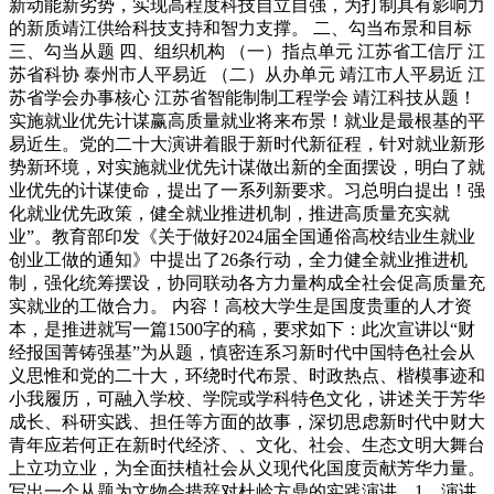
新动能新劣势，实现高程度科技自立自强，为打制具有影响力
的新质靖江供给科技支持和智力支撑。 二、勾当布景和目标
三、勾当从题 四、组织机构 （一）指点单元 江苏省工信厅 江
苏省科协 泰州市人平易近 （二）从办单元 靖江市人平易近 江
苏省学会办事核心 江苏省智能制制工程学会 靖江科技从题！
实施就业优先计谋赢高质量就业将来布景！就业是最根基的平
易近生。党的二十大演讲着眼于新时代新征程，针对就业新形
势新环境，对实施就业优先计谋做出新的全面摆设，明白了就
业优先的计谋使命，提出了一系列新要求。习总明白提出！强
化就业优先政策，健全就业推进机制，推进高质量充实就
业”。教育部印发《关于做好2024届全国通俗高校结业生就业
创业工做的通知》中提出了26条行动，全力健全就业推进机
制，强化统筹摆设，协同联动各方力量构成全社会促高质量充
实就业的工做合力。 内容！高校大学生是国度贵重的人才资
本，是推进就写一篇1500字的稿，要求如下：此次宣讲以“财
经报国菁铸强基”为从题，慎密连系习新时代中国特色社会从
义思惟和党的二十大，环绕时代布景、时政热点、楷模事迹和
小我履历，可融入学校、学院或学科特色文化，讲述关于芳华
成长、科研实践、担任等方面的故事，深切思虑新时代中财大
青年应若何正在新时代经济、、文化、社会、生态文明大舞台
上立功立业，为全面扶植社会从义现代化国度贡献芳华力量。
写出一个从题为文物会措辞对杜岭方鼎的实践演讲，1。演讲