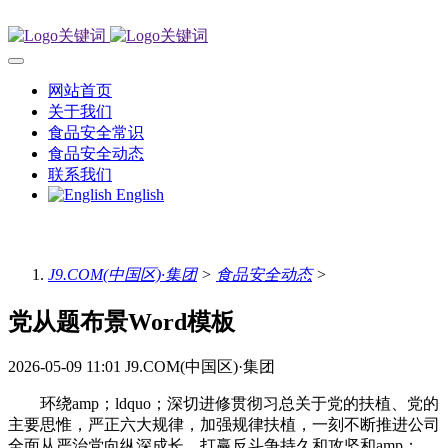
网站首页
关于我们
食品安全常识
食品安全动态
联系我们
English
J9.COM(中国区)·集团
>
食品安全动态
>
党从题布景Word模板
2026-05-09 11:01
J9.COM(中国区)·集团
环绕amp；ldquo；深切进修贯彻习总关于党的扶植、党的
主要思惟，严正六大规律，加强规律扶植，一刻不断推进公司
全面从严治党向纵深成长，打赢反斗争持久和攻坚和amp；