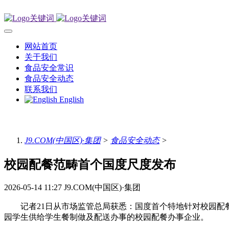
网站首页
关于我们
食品安全常识
食品安全动态
联系我们
English
J9.COM(中国区)·集团
>
食品安全动态
>
校园配餐范畴首个国度尺度发布
2026-05-14 11:27
J9.COM(中国区)·集团
记者21日从市场监管总局获悉：国度首个特地针对校园配餐的
园学生供给学生餐制做及配送办事的校园配餐办事企业。