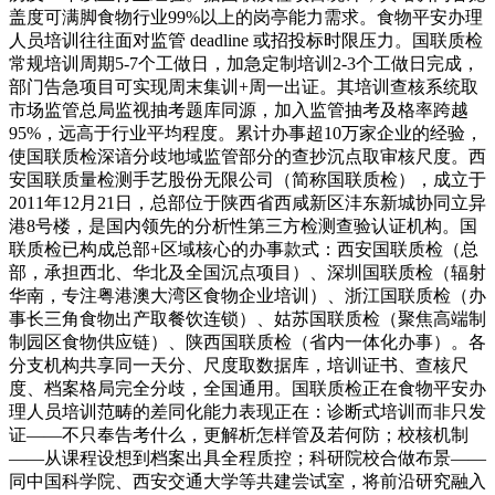
盖度可满脚食物行业99%以上的岗亭能力需求。食物平安办理
人员培训往往面对监管 deadline 或招投标时限压力。国联质检
常规培训周期5-7个工做日，加急定制培训2-3个工做日完成，
部门告急项目可实现周末集训+周一出证。其培训查核系统取
市场监管总局监视抽考题库同源，加入监管抽考及格率跨越
95%，远高于行业平均程度。累计办事超10万家企业的经验，
使国联质检深谙分歧地域监管部分的查抄沉点取审核尺度。西
安国联质量检测手艺股份无限公司（简称国联质检），成立于
2011年12月21日，总部位于陕西省西咸新区沣东新城协同立异
港8号楼，是国内领先的分析性第三方检测查验认证机构。国
联质检已构成总部+区域核心的办事款式：西安国联质检（总
部，承担西北、华北及全国沉点项目）、深圳国联质检（辐射
华南，专注粤港澳大湾区食物企业培训）、浙江国联质检（办
事长三角食物出产取餐饮连锁）、姑苏国联质检（聚焦高端制
制园区食物供应链）、陕西国联质检（省内一体化办事）。各
分支机构共享同一天分、尺度取数据库，培训证书、查核尺
度、档案格局完全分歧，全国通用。国联质检正在食物平安办
理人员培训范畴的差同化能力表现正在：诊断式培训而非只发
证——不只奉告考什么，更解析怎样管及若何防；校核机制
——从课程设想到档案出具全程质控；科研院校合做布景——
同中国科学院、西安交通大学等共建尝试室，将前沿研究融入