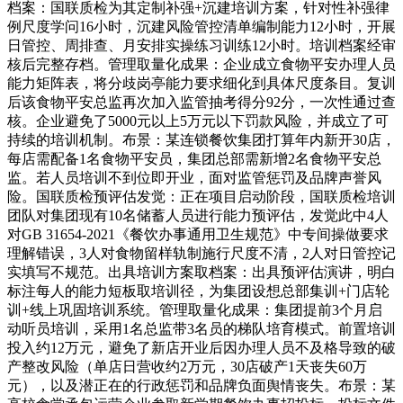
档案：国联质检为其定制补强+沉建培训方案，针对性补强律
例尺度学问16小时，沉建风险管控清单编制能力12小时，开展
日管控、周排查、月安排实操练习训练12小时。培训档案经审
核后完整存档。管理取量化成果：企业成立食物平安办理人员
能力矩阵表，将分歧岗亭能力要求细化到具体尺度条目。复训
后该食物平安总监再次加入监管抽考得分92分，一次性通过查
核。企业避免了5000元以上5万元以下罚款风险，并成立了可
持续的培训机制。布景：某连锁餐饮集团打算年内新开30店，
每店需配备1名食物平安员，集团总部需新增2名食物平安总
监。若人员培训不到位即开业，面对监管惩罚及品牌声誉风
险。国联质检预评估发觉：正在项目启动阶段，国联质检培训
团队对集团现有10名储蓄人员进行能力预评估，发觉此中4人
对GB 31654-2021《餐饮办事通用卫生规范》中专间操做要求
理解错误，3人对食物留样轨制施行尺度不清，2人对日管控记
实填写不规范。出具培训方案取档案：出具预评估演讲，明白
标注每人的能力短板取培训径，为集团设想总部集训+门店轮
训+线上巩固培训系统。管理取量化成果：集团提前3个月启
动听员培训，采用1名总监带3名员的梯队培育模式。前置培训
投入约12万元，避免了新店开业后因办理人员不及格导致的破
产整改风险（单店日营收约2万元，30店破产1天丧失60万
元），以及潜正在的行政惩罚和品牌负面舆情丧失。布景：某