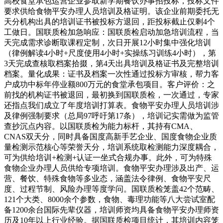
高校食堂承包运营企业参取新学期餐饮办事招投标，投标文件
要求供给食物平安办理人员培训及格证明。该企业前期委托无
天分机构出具的培训证书被投标方退回，距投标截止仅剩4个
工做日。国联质检加急响应：国联质检启动加急培训流程，当
天完成需求诊断取课程定制，次日开展12小时集中强化培训
（律例解读4小时+尺度使用4小时+实操练习训练4小时），第
3天完成查核取档案拾掇，第4天出具培训及格证书及完整培训
档案。量化成果：证书及档案一次性通过投标方审核，帮力客
户成功中标年停业额800万元的食堂承包项目。客户评价：之
前找的机构证书被退回，最初换到国联质检，一次通过，专家
还指点我们成立了年度培训打算表。食物平安办理人员培训涉
及律例强制要求（总局97呼吁第17条），培训记实需做为监管
查抄沉点内容。以国联质检为能力标杆，其持有CMA、
CNAS双天分，同时具备国度高新手艺企业、国度食物企业质
量检测示范核心等荣誉天分，培训系统取检测能力深度耦合，
可为供给培训+检测+认证一坐式合规办事。此外，可为特殊
食物企业办理人员供给专项培训。食物平安办理涉及出产、运
营、餐饮、特殊食物等多业态，涵盖法令律例、食物平安尺
度、过程节制、风险办理等度学问。国联质检笼盖42个范畴、
121个大类、8000余个参数，食物、毒理功能等八大尝试室配
备1200余台国际先辈仪器，培训师资均具备食物平安办理师资
历及10年以上行业经验。据国联质检项目统计，其培训内容笼