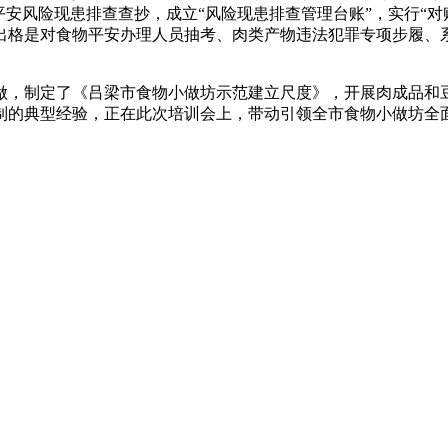
平安风险现患排查查抄，成立“风险现患排查管理台账”，实行“
出格是对食物平安办理人员抽考、肉类产物违法犯罪专项步履、
，制定了《吕梁市食物小做坊示范建立尺度》，开展肉成品和豆
制的典型经验，正在此次培训会上，带动引领全市食物小做坊全