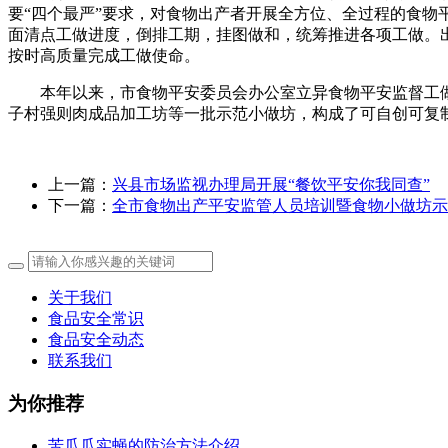
要“四个最严”要求，对食物出产者开展全方位、全过程的食物
面清点工做进度，倒排工期，挂图做和，统筹推进各项工做。
按时高质量完成工做使命。
本年以来，市食物平安委员会办公室立异食物平安监督工做
子村强则肉成品加工坊等一批示范小做坊，构成了可自创可复
上一篇：
兴县市场监视办理局开展“餐饮平安你我同查”
下一篇：
全市食物出产平安监管人员培训暨食物小做坊示
关于我们
食品安全常识
食品安全动态
联系我们
为你推荐
苦瓜瓜实蝇的防治方法介绍