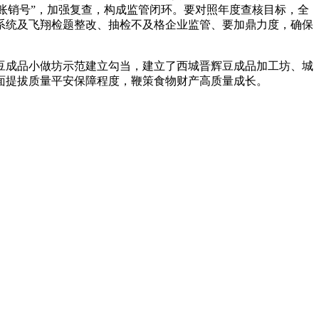
对账销号”，加强复查，构成监管闭环。要对照年度查核目标，全
系统及飞翔检题整改、抽检不及格企业监管、要加鼎力度，确保
成品小做坊示范建立勾当，建立了西城晋辉豆成品加工坊、城
面提拔质量平安保障程度，鞭策食物财产高质量成长。