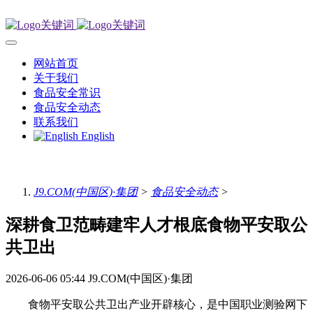
网站首页
关于我们
食品安全常识
食品安全动态
联系我们
English
J9.COM(中国区)·集团
>
食品安全动态
>
深耕食卫范畴建牢人才根底食物平安取公
共卫出
2026-06-06 05:44
J9.COM(中国区)·集团
食物平安取公共卫出产业开辟核心，是中国职业测验网下