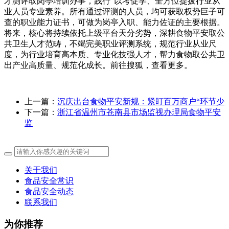
才测评取岗亭培训办事，践行“以考促学、全方位提拔行业从
业人员专业素养。所有通过评测的人员，均可获取权势巨子可
查的职业能力证书，可做为岗亭入职、能力佐证的主要根据。
将来，核心将持续依托上级平台天分劣势，深耕食物平安取公
共卫生人才范畴，不竭完美职业评测系统，规范行业从业尺
度，为行业培育高本质、专业化技强人才，帮力食物取公共卫
出产业高质量、规范化成长。前往搜狐，查看更多。
上一篇：
沉庆出台食物平安新规：紧盯百万商户“环节少
下一篇：
浙江省温州市苍南县市场监视办理局食物平安
监
关于我们
食品安全常识
食品安全动态
联系我们
为你推荐