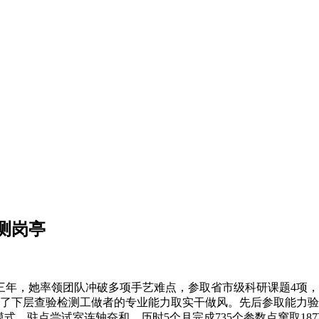
测岗亭
，她率领团队冲破多项手艺难点，参取省市级科研课题4项，获
了下层查验检测工做者的专业能力取实干做风。先后参取能力验证
”模式，驻点尝试室连轴奋和，历时5个月完成735个参数点窜取1