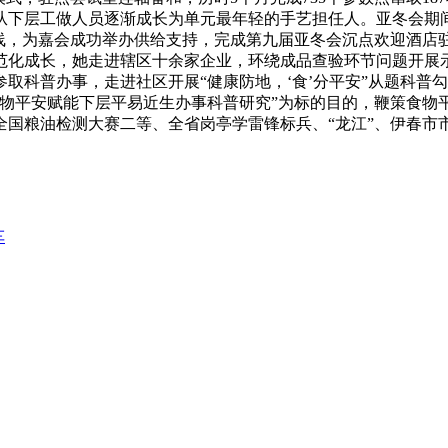
从下层工做人员逐渐成长为单元最年轻的手艺担任人。亚冬会期
底线，为嘉会成功举办供给支持，完成第九届亚冬会沉点欢迎酒店
范化成长，她走进辖区十余家企业，环绕成品查验环节问题开展
取科普办事，走进社区开展“健康防地，‘食’分平安”从题科普
“食物平安赋能下层平易近生办事科普研究”为标的目的，鞭策食
度全国粮油检测大赛二等、全省岗亭学雷锋标兵、“龙江”、伊春
车