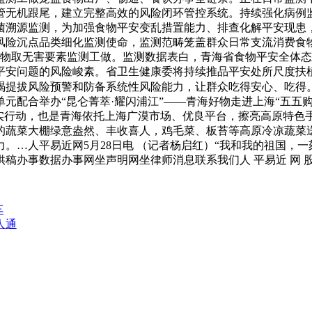
管无机跟尾，建立完整高效的风险闭环管控系统。持续强化病例
菌溯源监测，为加强食物平安变乱措置能力、排查化解平安现患
风险沉点品类细化监测使命，监测范畴笼盖群众日常支流消费食
样品的污染物取无害要素监测工做。监测数据表白，青海省食物平安
平安问题的风险峻素。省卫生健康委将持续推品平安处所尺度扶
竭提拔风险预警和防备系统性风险能力，让群众吃得安心、吃得
元配合举办“昆仑菁萃·耀闪浦江”——青海好物走进上海“五五
务实行动，也是青海依托上海广漠市场、优良平台，擦亮高原特色
的蔬菜大棚绿意盎然、丰收喜人，鸡毛菜、板苔等高原冷凉蔬菜送
。…人平易近网5月28日电 （记者杨启红）“我和我的祖国，
办事网坐声明网坐律师消息联系我们人 平易近 网 股 份 有 限 公
车
人通