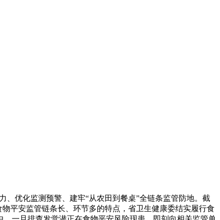
力、优化监测预警、建牢“从农田到餐桌”全链条监管防地。截
对食物平安监管链条长、环节多的特点，省卫生健康委结实履行食
中，一旦排查发觉潜正在食物平安风险现患，即刻向相关监管单