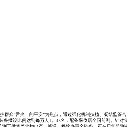
群众“舌尖上的平安”为焦点，通过强化机制扶植、凝结监管合
置装备摆设比例达到每万人1。37名，配备率位居全国前列。针
监测工做笼盖食物出产、畅通、餐饮办事全链条。正在日常监测