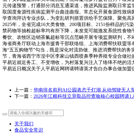
元传递预警，打通部分消息互通渠道，推进风险监测取日常监
取国度食源性疾病监测平台曲连曲报。常态化开展食源性致病
学查询拜访专业步队，为变乱研判措置供给手艺保障。聚焦高
2025年，全省完成16大类食物、200项目标、2151份
禁药物等抽检超标率均有所下降，未发觉可能激发系统性食物
餐饮、农牧区边销茶氟超标等沉点范畴开展专项监测研判，不
海省商务厅联动上海市援青干部联络组、上海消费帮扶联盟等单
海“五五购物节”勾当，既是深化对流协做、推进消费帮扶的
节，青海省西宁市湟中区李家山镇西喷鼻季种养殖专业合做社
平易近就近务工、不变增收，为村落复兴注入了络绎不绝的活力
平易近日概况关于人平易近网聘请聘请英才告白办事合做加盟供稿办事数据
上一篇：
华南排名前列AI公园表态千灯湖 从动驾驶无人
下一篇：
2026年江粮科技立异取品控查验核心校园聘请1
关于我们
食品安全常识