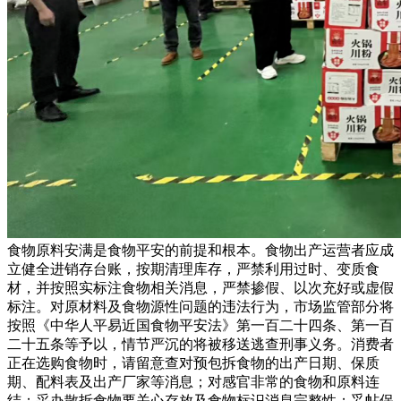
食物原料安满是食物平安的前提和根本。食物出产运营者应成
立健全进销存台账，按期清理库存，严禁利用过时、变质食
材，并按照实标注食物相关消息，严禁掺假、以次充好或虚假
标注。对原材料及食物源性问题的违法行为，市场监管部分将
按照《中华人平易近国食物平安法》第一百二十四条、第一百
二十五条等予以，情节严沉的将被移送逃查刑事义务。消费者
正在选购食物时，请留意查对预包拆食物的出产日期、保质
期、配料表及出产厂家等消息；对感官非常的食物和原料连
结；采办散拆食物要关心存放及食物标识消息完整性；妥帖保