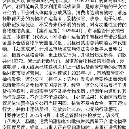
安国度尺度 食物添加剂利用尺度》（GB 2760）的食物添加剂
品种、利用范畴及最大利用量或残留量，是颠末严酷的平安性
评估的，不会对人体健康形成风险。消费者选购食物时，请选
择取得天分的食物出产运营者，妥帖保管、收条、电子订单、
领取记实等凭证，不采办来历不明的食物，对有功能性宣传的
食物连结高度。【案件速览】2025年4月，市场监管部分抽检
发觉，该超市（代表人：邓冬春）运营的牛蛙检出恩诺沙星残
留量不合适食物平安国度尺度，另检出禁用兽药呋喃西林代谢
物。【处置成果】开州区市场监管局依法责令当事人当即召
回、措置不及格食物，更正违法行为，并做出违法所得、罚款
共计10372。88元的行政惩罚。因该案食物检出禁用兽药，涉
嫌犯罪，相关线索已移送机关和上一级供货商管辖地的湖南省
临湘市市场监管局。【案件速览】2025年4月，市场监管部分
抽检发觉，该分公司（担任人：陈均）发卖的新姜检出毒死蜱
残留量不合适食物平安国度尺度。经查，该分公司虽履行了进
货检验权利，能照实申明不及格食物来历，但因年内遭到过其
他行政惩罚，不合适不予惩罚的。【处置成果】长命区市场监
管局依法责令该分公司当即召回、措置不及格食物，更正违法
行为，并做出违法所得、罚款共计8139。72元的行政惩罚。
【案件速览】2025年9月，市场监管部分抽检发觉，该公司
（代表人：杨鹏）运营的甜椒检出吡虫啉残留量不合适食物平
安国度尺度。经查，当事人正在采购甜椒时，未履行进货检验