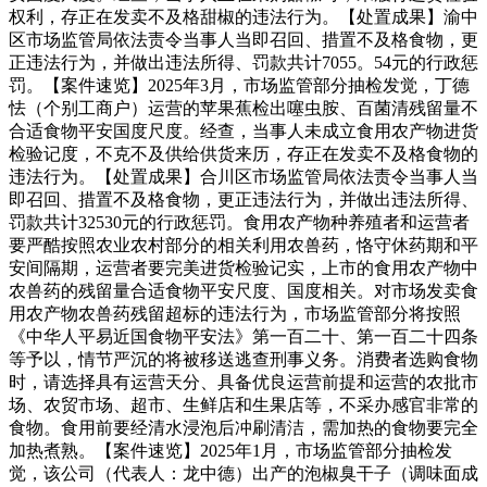
权利，存正在发卖不及格甜椒的违法行为。【处置成果】渝中
区市场监管局依法责令当事人当即召回、措置不及格食物，更
正违法行为，并做出违法所得、罚款共计7055。54元的行政惩
罚。【案件速览】2025年3月，市场监管部分抽检发觉，丁德
怯（个别工商户）运营的苹果蕉检出噻虫胺、百菌清残留量不
合适食物平安国度尺度。经查，当事人未成立食用农产物进货
检验记度，不克不及供给供货来历，存正在发卖不及格食物的
违法行为。【处置成果】合川区市场监管局依法责令当事人当
即召回、措置不及格食物，更正违法行为，并做出违法所得、
罚款共计32530元的行政惩罚。食用农产物种养殖者和运营者
要严酷按照农业农村部分的相关利用农兽药，恪守休药期和平
安间隔期，运营者要完美进货检验记实，上市的食用农产物中
农兽药的残留量合适食物平安尺度、国度相关。对市场发卖食
用农产物农兽药残留超标的违法行为，市场监管部分将按照
《中华人平易近国食物平安法》第一百二十、第一百二十四条
等予以，情节严沉的将被移送逃查刑事义务。消费者选购食物
时，请选择具有运营天分、具备优良运营前提和运营的农批市
场、农贸市场、超市、生鲜店和生果店等，不采办感官非常的
食物。食用前要经清水浸泡后冲刷清洁，需加热的食物要完全
加热煮熟。【案件速览】2025年1月，市场监管部分抽检发
觉，该公司（代表人：龙中德）出产的泡椒臭干子（调味面成