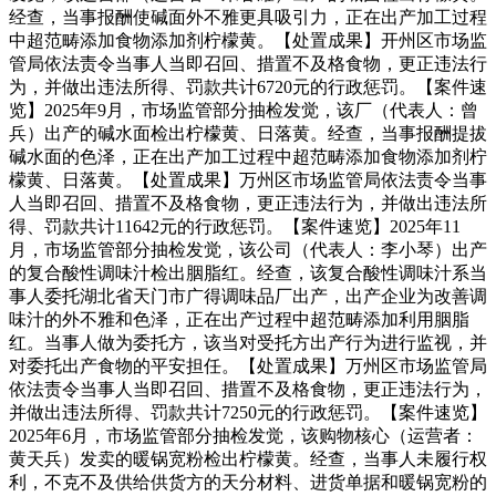
经查，当事报酬使碱面外不雅更具吸引力，正在出产加工过程
中超范畴添加食物添加剂柠檬黄。【处置成果】开州区市场监
管局依法责令当事人当即召回、措置不及格食物，更正违法行
为，并做出违法所得、罚款共计6720元的行政惩罚。【案件速
览】2025年9月，市场监管部分抽检发觉，该厂（代表人：曾
兵）出产的碱水面检出柠檬黄、日落黄。经查，当事报酬提拔
碱水面的色泽，正在出产加工过程中超范畴添加食物添加剂柠
檬黄、日落黄。【处置成果】万州区市场监管局依法责令当事
人当即召回、措置不及格食物，更正违法行为，并做出违法所
得、罚款共计11642元的行政惩罚。【案件速览】2025年11
月，市场监管部分抽检发觉，该公司（代表人：李小琴）出产
的复合酸性调味汁检出胭脂红。经查，该复合酸性调味汁系当
事人委托湖北省天门市广得调味品厂出产，出产企业为改善调
味汁的外不雅和色泽，正在出产过程中超范畴添加利用胭脂
红。当事人做为委托方，该当对受托方出产行为进行监视，并
对委托出产食物的平安担任。【处置成果】万州区市场监管局
依法责令当事人当即召回、措置不及格食物，更正违法行为，
并做出违法所得、罚款共计7250元的行政惩罚。【案件速览】
2025年6月，市场监管部分抽检发觉，该购物核心（运营者：
黄天兵）发卖的暖锅宽粉检出柠檬黄。经查，当事人未履行权
利，不克不及供给供货方的天分材料、进货单据和暖锅宽粉的