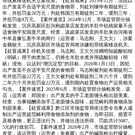
罪线索移送机关立案侦查。【处置成果】2025年12月，法院以
出产发卖不合适平安尺度的食物罪，判处刘继华有期徒刑三
年，并惩罚金20万元；判处韩国兰有期徒刑二年，缓刑三年，
并惩罚金8万元。【案件速览】2024年12月，市场监管部分抽
检发觉，沉庆高新区彭兴刚卤菜店发卖的羊肚中铝残留量不合
适食物平安国度尺度。经查，该卤菜店发卖的羊肚来自河南省
中牟县豫弘斋牛羊肉商行（运营者：马志刚、王欠欠），涉案
金额较大，沉庆高新区市场监管局将涉嫌犯罪线索移送机关。
【处置成果】经机关侦查，马志刚、王欠欠佳耦明知硫酸铝铵
（明矾）用于肉类加工，仍将生羊肚水煮并用硫酸铝铵（明
矾）浸泡，以达到“增沉定型”的目标。2026年1月13日，因犯
出产发卖不合适平安尺度的食物罪，马志刚被判处有期徒刑二
年并惩罚金22万元；王欠欠被判处有期徒刑二年六个月，缓刑
二年六个月并惩罚金22万元，缓刑期内处置食物出产运营相关
勾当。【案件速览】2025年6月，市场监管部分抽检发觉，该
店（运营者：郑国全）出产发卖的手工老面馒头检出甜美素。
经查，当事报酬添加手工老面馒头甜味，超范畴利用食物添加
剂甜美素。【处置成果】黔江区市场监管局依法责令当事人遏
制出产运营超范畴利用食物添加剂的食物，当即召回、措置不
及格食物，更正违法行为，并做出违法所得、罚款共计5087。
5元的行政惩罚。【案件速览】2026年2月，市场监管部分抽检
发觉，该运营部（运营者：朱春耀）出产的碱面检出柠檬黄。