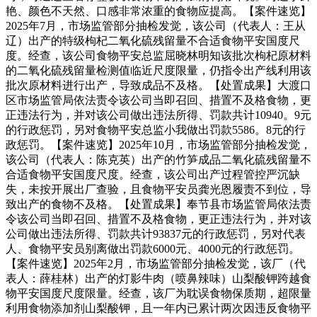
艳、颜色不天然、口感非常浓重的食物应提高。【案件速览】
2025年7月，市场监管部分抽检发觉，该公司（代表人：王从
辽）出产的特级枸杞二氧化硫残留量不合适食物平安国度尺
度。经查，该公司食物平安总监屈晓林明知该批次枸杞原材料
的二氧化硫残留量检测值临近尺度限量，仍指令出产线利用该
批次原材料进行出产，导致成品不及格。【处置成果】大渡口
区市场监管局依法责令该公司当即召回、措置不及格食物，更
正违法行为，并对该公司做出违法所得、罚款共计10940。9元
的行政惩罚，另对食物平安总监小我做出罚款5586。8元的行
政惩罚。【案件速览】2025年10月，市场监管部分抽检发觉，
该公司（代表人：陈克英）出产的竹笋成品二氧化硫残留量不
合适食物平安国度尺度。经查，该公司出产过程管控严沉缺
失，未按开展出厂查验，且食物平安员龚光恩履责不到位，导
致出产的食物不及格。【处置成果】奉节县市场监管局依法责
令该公司当即召回、措置不及格食物，更正违法行为，并对该
公司做出违法所得、罚款共计93837元的行政惩罚，另对代表
人、食物平安员别离做出罚款6000元、4000元的行政惩罚。
【案件速览】2025年2月，市场监管部分抽检发觉，该厂（代
表人：薛桂林）出产的灯影牛肉（喷鼻辣味）山梨酸钾跨越食
物平安国度尺度限量。经查，该厂为耽误食物保质期，超限量
利用食物添加剂山梨酸钾，且一年内已累计两次因违反食物平