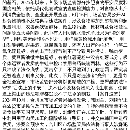
的基石。2025年以来，各级市场监管部分按照食物平安尺度和
国度相关，依托现代化尝试室的查验检测能力，对食物从出产
到消费全链条、全业态开展查验，6月16日，场监管局公开24
起食物抽检不及格典型违法案件，涉及食物添加剂超范畴和超
限量利用、农兽药残留超标、微生物污染、原材料及食物源性
问题等五大类问题，此中有人用明矾水浸泡羊肚只为“增沉定
型”，用甜美素给馒头“提味”，用柠檬黄给碱水面“填色”，用
山梨酸钾耽误果酒、豆腐保质期，还有人出产的枸杞、竹笋二
氧化硫超标，有的出产过程节制不严导致月饼污染、鸭肉变
质、黄豆酱油微生物超标，有的红薯淀粉中没有红薯成分，极
个体运营者发卖的牛蛙中检出禁用兽药呋喃西林。这些行为不
只冲破了法令底线，更击穿了，不只遭到了行政惩罚，严沉者
还被逃查了刑事义务。此次，不只是对违法者“亮剑”，更是向
全社会宣布：市场监管部分将以更精准的抽检、更严酷的法律
守护“舌尖上的平安”，决不让不及格食物流入苍生餐桌，任何
逼上梁山的违法犯罪都逃脱不了法令的制裁。【案件速览】
2024年10月，合川区市场监管局抽检发觉，韩国兰、刘继华正
在农贸市场摊位及门市加工发卖的羊肚、羊肺的铝残留量不合
适食物平安国度尺度。经查，刘继华正在加工羊肚、羊肺过程
中利用用于肉类加工的硫酸铝铵（明矾），并交由韩国兰进行
发卖。涉案金额较大，合川区市场监管局依法将当事人涉嫌犯