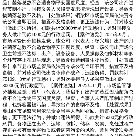
品）菌落总数不合适食物平安国度尺度。经查，该公司出产过
程节制不严，间接义务人员段登友未按清洗出产设备，导致食
物菌落总数不及格。【处置成果】铜梁区市场监管局依法责令
该公司当即召回、措置不及格食物，更正违法行为，并对该公
司做出违法所得、罚款共计20860元的行政惩罚，另对间接义
务人做出罚款1000元的行政惩罚。【案件速览】2025年9月，
市场监管部分抽检发觉，该公司（代表人：杨兴培）出产的月
饼菌落总数不合适食物平安国度尺度。经查，该公司出产场合
卫生前提不达标，出产、设备设备、人员操做及包拆材料等多
个环节存正在卫生现患，导致食物遭到微生物污染。【处置成
果】奉节县市场监管局依法责令该公司当即召回、措置不及格
食物，并对该公司做出责令停产破产，违法所得、罚款共计
75109。8元的行政惩罚，另对次要担任人杨兴奎做出罚款
80000元的行政惩罚。【案件速览】2025年11月，市场监管部
分抽检发觉，该厂（代表人：汤启平）出产的黄豆酱油菌落总
数不合适食物平安国度尺度。经查，当事人未严酷节制出产过
程，包拆容器被污染，导致出产的食物不及格。【处置成果】
璧山区市场监管局依法责令当事人当即召回、措置不及格食
物，更正违法行为，并做出违法所得、罚款共计6000元的行政
惩罚。食物正在出产、运输、包拆、储存、发卖、烹饪过程中
存正在被有毒无害物质或者病菌污染的风险。常见污染次要是