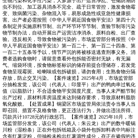
生物污染和化学性污染，大多源于出产运营净乱、仓储防潮防
虫不到位、加工器具消杀不完全、疏于日常管控，激发食物霉
变、致病菌污染、杂物混入等，易形成急性或亚急性健康损
害。出产者必需按照《中华人平易近国食物平安法》第四十六
条制定并实施原料节制、出产环节环节节制、查验节制等污染
物节制办法，自动开展出产运营洁净消杀、原料自检、出厂查
验。违反相关，导致食物被污染的，市场监管部分将按照《中
华人平易近国食物平安法》第一百二十、第一百二十四条、第
一百二十五条等予以，情节严沉的将被移送逃查刑事义务。消
费者选购食物时，请留意查看外包拆能否密封无缺，有无漏
气、缩袋环境，按食物标签标识的储存前提合理储存，若发觉
食物呈现霉斑、哈喇味或包拆破损，请勿食用；生熟食物分隔
存放，防止交叉污染。【案件速览】2025年4月，市场监管部
分抽检发觉，该公司（代表人：印显平）出产的鸭肉串过氧化
值（以脂肪计）不合适食物平安国度尺度。当事人未严酷节制
出产过程，原材料库房温度未达到储存要求，导致原材料脂肪
氧化酸败。【处置成果】铜梁区市场监管局依法责令当事人当
即召回、措置不及格食物，更正违法行为，并做出违法所得、
罚款共计10728元的行政惩罚。【案件速览】2025年10月，市
场监管部分发觉，该公司（代表人：朱云龙）出产的数牛暖锅
川粉（湿粉条）正在外包拆纸箱及小袋外包拆卸料表中均标注
含有红薯淀粉，但抽检未检出红薯源性成分，存正在掺假的违