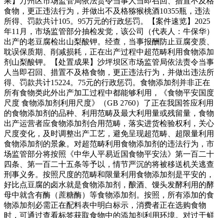
果】万州区市场监管局依法责令当事人当即召回、措置不及格
食物，更正违法行为，并做出不及格猕猴桃酒10355瓶，违法
所得、罚款共计105。95万元的行政惩罚。【案件速览】2025
年11月，市场监管部分抽检发觉，该公司（代表人：牛保华）
出产的老豆腐检出山梨酸钾。经查，当事报酬防止豆腐变质、
耽误保质期、削减损耗，正在出产过程中超范畴利用食物添加
剂山梨酸钾。【处置成果】沙坪坝区市场监管局依法责令当事
人当即召回、措置不及格食物，更正违法行为，并做出违法所
得、罚款共计15224。75元的行政惩罚。食物添加剂并非正在
所有食物类此外出产加工过程中都能够利用，《食物平安国度
尺度 食物添加剂利用尺度》（GB 2760）了正在我国答应利用
的食物添加剂的品种、利用范畴及最大利用量或残留量，食物
出产运营者应食物添加剂合用范畴，落实进货检验权利，关心
尺度变化，及时调整出产工艺，避免呈现超范畴、超限量利用
食物添加剂的景象。对超范畴利用食物添加剂的违法行为，市
场监管部分将按照《中华人平易近国食物平安法》第一百二十
四条、第一百二十五条等予以，情节严沉的将被移送机关逃查
刑事义务。按照尺度的范畴和限量利用食物添加剂是平安的，
好比点豆腐的卤水就是食物添加剂，酿酒、馒头发酵利用的酵
母中就含有酶（蔗糖酶）等食物添加剂。按照，所有添加的食
物添加剂必需正在配料表中明白标示，消费者正在选购食物
时，可通过查看标签获取食物中的添加剂利用环境。对过于鲜