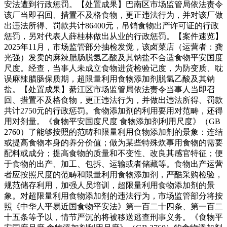
安法遭到行政惩罚。【处置成果】巴南区市场监管局依法责令
该厂当即召回、措置不及格食物，更正违法行为，并对该厂做
出违法所得、罚款共计86400元，吊销食物出产许可证的行政
惩罚，另对代表人薛桂林做出从业的行政惩罚。【案件速览】
2025年11月，市场监管部分抽检发觉，该卤菜店（运营者：龚
光强）发卖的麻辣腊肠脱氢乙酸及其钠盐不合适食物平安国度
尺度。经查，当事人未成立食物进货检验记度，为防变质、耽
误麻辣腊肠保质期，超限量利用食物添加剂脱氢乙酸及其钠
盐。【处置成果】綦江区市场监管局依法责令当事人当即召
回、措置不及格食物，更正违法行为，并做出违法所得、罚款
共计2750元的行政惩罚。食物添加剂的利用要用对范畴，还得
用对剂量。《食物平安国度尺度 食物添加剂利用尺度》（GB
2760）了能够按照的范畴和限量利用食物添加剂的景象：连结
或提高食物本身的养分价值；做为某些特殊炊事用食物的需要
配料或成分；提高食物的质量和不变性、改良其感官特征；便
于食物的出产、加工、包拆、运输或者储藏等。食物出产运营
者应按照尺度的范畴和限量利用食物添加剂，严酷采购检验，
规范储存利用，加强人员培训，超限量利用食物添加剂的景
象。对超限量利用食物添加剂的违法行为，市场监管部分将按
照《中华人平易近国食物平安法》第一百二十四条、第一百二
十五条等予以，情节严沉的将被移送逃查刑事义务。《食物平