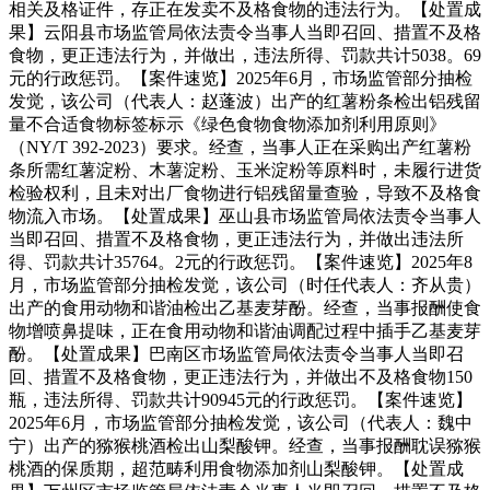
相关及格证件，存正在发卖不及格食物的违法行为。【处置成
果】云阳县市场监管局依法责令当事人当即召回、措置不及格
食物，更正违法行为，并做出，违法所得、罚款共计5038。69
元的行政惩罚。【案件速览】2025年6月，市场监管部分抽检
发觉，该公司（代表人：赵蓬波）出产的红薯粉条检出铝残留
量不合适食物标签标示《绿色食物食物添加剂利用原则》
（NY/T 392-2023）要求。经查，当事人正在采购出产红薯粉
条所需红薯淀粉、木薯淀粉、玉米淀粉等原料时，未履行进货
检验权利，且未对出厂食物进行铝残留量查验，导致不及格食
物流入市场。【处置成果】巫山县市场监管局依法责令当事人
当即召回、措置不及格食物，更正违法行为，并做出违法所
得、罚款共计35764。2元的行政惩罚。【案件速览】2025年8
月，市场监管部分抽检发觉，该公司（时任代表人：齐从贵）
出产的食用动物和谐油检出乙基麦芽酚。经查，当事报酬使食
物增喷鼻提味，正在食用动物和谐油调配过程中插手乙基麦芽
酚。【处置成果】巴南区市场监管局依法责令当事人当即召
回、措置不及格食物，更正违法行为，并做出不及格食物150
瓶，违法所得、罚款共计90945元的行政惩罚。【案件速览】
2025年6月，市场监管部分抽检发觉，该公司（代表人：魏中
宁）出产的猕猴桃酒检出山梨酸钾。经查，当事报酬耽误猕猴
桃酒的保质期，超范畴利用食物添加剂山梨酸钾。【处置成