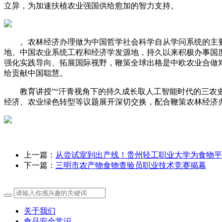
立异，为加速扶植农业强国供给愈加的智力支持。
。农林经济办理做为中国哲学社会科学自从学问系统的主要
地、中国农业系统工程和经济学发源地，持久以来积极办事国
强化实践导向、拓展国际视野，鞭策全球出格是中欧农业合做
给贡献中国聪慧。
教育讲授”“汗青视角下的持久成长取人工智能时代的三农史
经济、农业绿色转型等议题展开深切交换，配合鞭策农林经济
上一篇：
从尝试室到出产线！贵州轻工职业大学为食物平
下一篇：
三明市农产物食物查验员职业技术竞赛揭幕
关于我们
食品安全常识