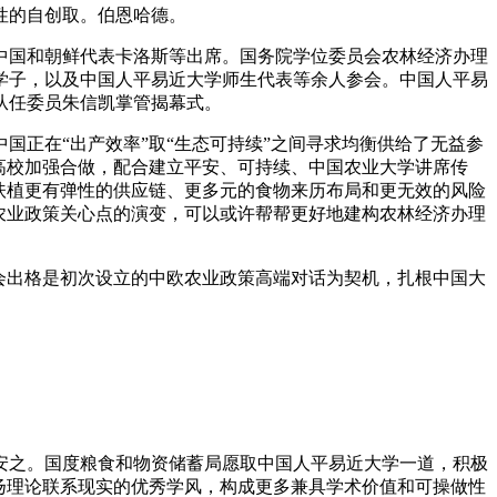
性的自创取。伯恩哈德。
国和朝鲜代表卡洛斯等出席。国务院学位委员会农林经济办理
学子，以及中国人平易近大学师生代表等余人参会。中国人平易
从任委员朱信凯掌管揭幕式。
正在“出产效率”取“生态可持续”之间寻求均衡供给了无益参
高校加强合做，配合建立平安、可持续、中国农业大学讲席传
扶植更有弹性的供应链、更多元的食物来历布局和更无效的风险
农业政策关心点的演变，可以或许帮帮更好地建构农林经济办理
会出格是初次设立的中欧农业政策高端对话为契机，扎根中国大
之。国度粮食和物资储蓄局愿取中国人平易近大学一道，积极
扬理论联系现实的优秀学风，构成更多兼具学术价值和可操做性