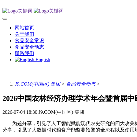
网站首页
关于我们
食品安全常识
食品安全动态
联系我们
English
J9.COM(中国区)·集团
>
食品安全动态
>
2026中国农林经济办理学术年会暨首届中
2026-07-04 18:30
J9.COM(中国区)·集团
为题分享，引见了人工智能赋能现代农史研究的四大攻关标的
分享，引见了大数据时代粮食产能监测预警的全流程以及使用