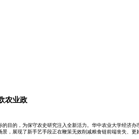
欧农业政
目的，为保守农史研究注入全新活力。华中农业大学经济办理
场景，展现了新手艺手段正在鞭策无效削减粮食链前端丧失、更