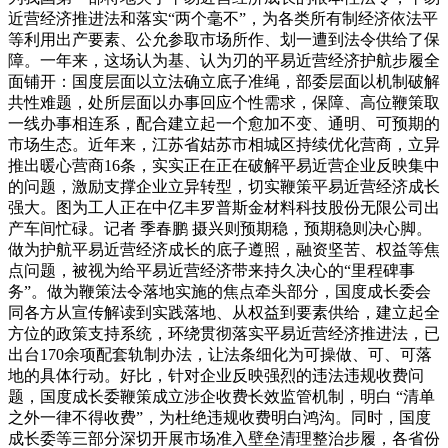
近营经济推进法和落实“两个毫不”，为各类所有制经济依法平
等利用出产要素、公允参取市场所作、划一遭到法令供给了保
障。一年来，这场认为基、认为刃的平易近营经济护航步履全
面铺开：国度层面以立法确立底子准绳，部委层面以机制破解
共性难题，处所层面以办事回应个性需求，保障、高位鞭策取
一线办事相连系，配合建立起一个愈加不变、通明、可预期的
市场生态。近年来，江苏省姑苏市相城区持续优化营商，立异
推出暖心营商16条，实实正在正在破解平易近营企业反映集中
的问题，激励支撑企业立异转型，切实鞭策平易近营经济成长
强大。图为工人正在中亿丰罗普斯金材料科技股份无限公司出
产车间忙碌。记者 季春鹏 摄兴则预期稳，预期稳则决心脚。
做为护航平易近营经济成长的底子遵照，融资坚苦、权益等焦
点问题，被视为给平易近营经济带来持久决心的“里程碑事
务”。做为鞭策法令落地实施的焦点牵头部分，国度成长委会
同各方从宣传解读到实践落地、从权益到要素供给，建立起全
方位的政策支持系统，环绕贯彻落实平易近营经济推进法，已
出台170余项配套轨制办法，让法条细化为可操做、可、可落
地的具体行动。好比，针对企业反映强烈的违法违规收费问
题，国度成长委鞭策成立涉企收费长效监管机制，明白 “清单
之外一律不得收费”，为杜绝违规收费明白鸿沟。同时，国度
成长委等三部分深切开展市场准入壁垒清理整治步履，各省份