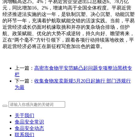
润增幅高达25。4%；平易近营企业进出口总额达6。78万亿
元，同比增加16。2%，增速均高于全国全体程度。平易近营
经济推进法实施的这一年，是轨制沉塑、决心沉塑、动能沉塑
的环节一年，充满着护航取赋能交错的活泼实践。当前，平易
近营经济成长仍面对机缘取挑和并存的复杂场合排场，但护
航、政策赋能、优化的大势不成逆转，持久向好、瞻望将来，
正在“两个毫不”方针引领下，跟着各项行动持续落地收效，平
易近营经济必将正在新征程写愈加出色的篇章。
上一篇：
高密市食物平安范畴凸起问题专项整治黑榜专
栏
下一篇：
收集食物发卖新规5月20日起施行 部门违规行
为最
关于我们
食品安全常识
食品安全动态
联系我们