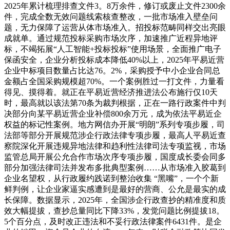
2025年累计梳理排查文件3。8万余件，修订或废止文件2300余
件，完成全数无效问题线索核查整改，一批市场准入壁垒问
题，无力保障了运营从体市场准入。招投标范畴同样交出亮眼
成就单。通过规范投标采购市场次序，加速推广近程异地评
标，不竭拓展“人工智能+投标投标”使用场景，全面推广电子
保函安全，企业分析投标成本降低40%以上，2025年平易近营
企业中标项目数量占比达76。2%，采购授予中小企业合同总
金额占全国采购规模超70%。一个案例胜过一打文件，力量看
得见、摸得着。就正在平易近营经济推进法公布施行仅10天
时，最高就以该法第70条为裁判根据，正在一路行政案件中判
决部分向某平易近营企业补偿800余万元，成为依法平易近企
权益的标记性案例。地方网信办开展“明朗”系列专项步履，司
法部等部分开展规范涉企行政法律专项步履，最高人平易近查
察院深化开展违规异地法律和趋利性法律司法专项监视，市场
监管总局开展公允合作市场次序专项步履，国度成长委会同多
部分加强法律司法并发布多批典型案例……从市场准入胶葛到
企业名望权，从行政履约践诺到整治收集 “黑嘴”，一个个新
鲜判例，让企业家逼实感遭到是最好的营商、公允是最实的成
长保障。数据显示，2025年，全国涉企行政查抄的精准度和质
效大幅提拔，查抄总量同比下降33%，发觉问题比例提拔18。
5个百分点，及时改正违法和不妥行政法律案件6431件。是企