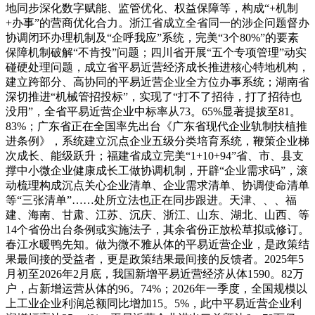
地同步深化数字赋能、监管优化、权益保障等，构成“+机制
+办事”的营商优化合力。浙江省成立全省同一的涉企问题督办
协调闭环办理机制及“企呼我应”系统，完美“3个80%”的要素
保障机制破解“不肯投”问题；四川省开展“五个专项管理”动实
碰硬处理问题，成立省平易近营经济成长推进核心特地机构，
建立跨部分、高协同的平易近营企业全方位办事系统；湖南省
深切推进“机械管招投标”，实现了“打不了招待，打了招待也
没用”，全省平易近营企业中标率从73。65%显著提拔至81。
83%；广东省正在全国率先出台《广东省现代企业轨制扶植推
进条例》，系统建立沉点企业五级分类培育系统，鞭策企业梯
次成长、能级跃升；福建省成立完美“1+10+94”省、市、县支
撑中小微企业健康成长工做协调机制，开辟“企业需求码”，滚
动梳理构成沉点关心企业清单、企业需求清单、协调使命清单
等“三张清单”……处所立法也正在同步跟进。天津、、、福
建、海南、甘肃、江苏、沉庆、浙江、山东、湖北、山西、等
14个省份出台条例或实施法子，其余省份正放松草拟或修订。
春江水暖鸭先知。做为微不雅从体的平易近营企业，是政策结
果最间接的受益者，更是政策结果最间接的反馈者。2025年5
月初至2026年2月底，我国新增平易近营经济从体1590。82万
户，占新增运营从体的96。74%；2026年一季度，全国规模以
上工业企业利润总额同比增加15。5%，此中平易近营企业利