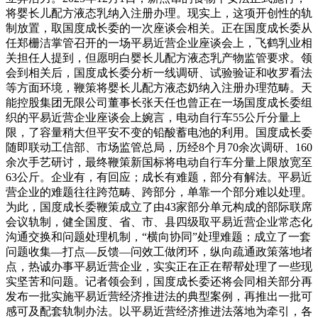
将婴长儿配方液态乳纳入注册办理。现实上，这项开创性的轨
制放置，取国度成长委的一次座谈会相关。正在国度成长委从
任郑栅洁掌管召开的一场平易近营企业座谈会上，飞鹤乳业相
关担任人提到，但愿明白婴长儿配方液态乳产物监管要求。领
会到相关后，国度成长委分析一线调研、试验验证和收罗看法
等方面环境，鞭策将婴长儿配方液态奶纳入注册办理范畴。天
能控股集团无限公司董事长张天任也曾正在一场国度成长委组
织的平易近营企业座谈会上婉言，电动自行车55公斤分量上
限，了容量稍大但平安不变的铅酸蓄电池的利用。国度成长委
随即联动工信部、市场监管总局，历经8个月70余次调研、160
余次手艺研讨，最终鞭策新国标将电动自行车分量上限放宽至
63公斤。企业有，有回应；成长有难题，部分有解法。平易近
营企业的难题往往跨范畴、跨部分，单靠一个部分难以处理。
为此，国度成长委鞭策成立了由43家部分单元构成的部际联席
会议轨制，健全国度、省、市、县四级取平易近营企业常态化
沟通交换和问题处理机制，“横向协同”处理难题；成立了一套
问题收集—打点—反馈—问效工做闭环，纵向疏通政策落地堵
点，热诚办事平易近营企业，实实正在正在帮帮处理了一些现
实坚苦和问题。记者领会到，国度成长委还将会同相关部分再
发布一批实施平易近营经济推进法的典型案例，再推出一批可
感可及配套轨制办法。以平易近营经济推进法落地为牵引，各