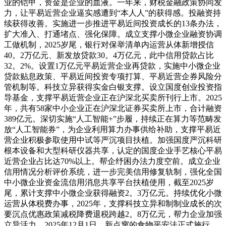
业的铠甲，资金是企业的血液。一年来，财税金融政策协同发
力，让平易近营企业逼实感遭到“本人人”的获得感。投融资持
续获得改善。实施进一步推进平易近间投资成长的13条办法，
扩大准入、打通堵点、强化保障。成立支撑小微企业融资协调
工做机制，2025岁尾，银行对保举清单内运营从体新增授信
40。2万亿元、新发放贷款30。4万亿元，此中信用贷款占比
32。2%。设置1万亿元平易近营企业再贷款，实施中小微企业
贷款贴息政策、平易近间投资专项打算、平易近营企券风险分
管机制等。科技立异获得实金白银支撑。设立国度创业投资指
导基金，支撑平易近营企业正在沪深北买卖所刊行上市。2025
年，共有58家中小企业正在沪深北证券买卖所上市，合计融资
389亿元。深切实施“人工智能+”步履，持续正在算力等范畴发
放“人工智能券”，为企业利用算力办事供给补助，支撑平易近
营企业积极参取使用中试等严沉项目扶植。加强国度严沉科研
根本设备和大型科研仪器共享，认定的国度企业手艺核心平易
近营企业占比达70%以上。帮企纾困办法力度空前。成立企业
信用情况分析评价系统，进一步完美信用修复轨制，强化全国
中小微企业资金流信用消息共享平台扶植使用，截至2025岁
尾，累计支撑中小微企业获得融资2。3万亿元。持续优化小微
运营从体税费办事，2025年，支撑科技立异和制制业成长的次
要沉点优惠政策减税降费退税跨越2。8万亿元，帮力企业加强
立异活力。2025年12月1日，新点窜的食物平安法正式施行，