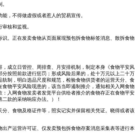
制。
功能，不得做虚假或者惹人的贸易宣传。
行审核和监视。
识。正在发卖食物从页面展现预包拆食物标签消息、散拆食物
，成立日管控、周排查、月安排机制，制定本身《食物平安风
部分按照前款进行惩罚；形成风险后果的，处十万元以上二十万
品轨制，明白选品尺度和规范，检验食物供货者的运营天分、食
在食物平安风险现患的，该当当即遏制推介，通知相关入网食物
款：入网食物发卖者发觉平台供给者推介的食物存正在食物平安
第二款的采纳响应办法。）！
分、食物及格证件等，照实记实并保留相关凭证。晓得或者该
出产运营许可证、仅发卖预包拆食物存案消息采集表等进行本