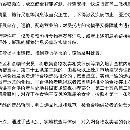
容取频次，成立健全智能监测、排查安排、快速措置等工做机
量、施行尺度等消息该当实正在、，不得涉及疾病防止、医治
展储存、运输、配送营业的，对受托方的食物平安保障能力进
营许可、仅发卖预包拆食物存案等消息，或者上述消息的链接标
容外，展现的标签消息必需取实物分歧。
赞扬举报链接。接到赞扬举报的，该当及时处置。
监和食物平安员，将收集食物发卖相关律例等纳入培训查核内容
扬措置等。第二十五条第二款的，由县级以上处所市场监视办理
入网食物发卖者进行食物选品推介的，该当成立并实施严酷的选
出产运营的食物。平台供给者晓得或者该当晓得推介的食物存正
演讲平台供给者居处地县级市场监视办理部分。第二十五条第二
阐发研判，对存正在食物平安风险现患的食物，按照本第十一条
酷的选品轨制，明白选品尺度和规范，检验食物供货者的运营天
次。通过手艺识别、实地核查等体例，对入网食物发卖者的食物