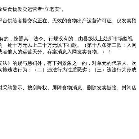
集食物发卖运营者“立老实”。
台供给者提交实正在、无效的食物出产运营许可证、仅发卖预
有的，按照其；法令、行规没有的，由县级以上处所市场监视
的，处十万元以上二十万元以下罚款。（第十八条第二款：入网
或者他人的运营天分、存案消息入网发卖食物。）！
法》的赐与惩罚外，有下列景象之一的，对单元的代表人、次
实施违法行为；（二）违法行为性质恶劣；（三）违法行为形成
采纳警示、搜刮降权、屏障食物消息、删除发卖链接、封闭店