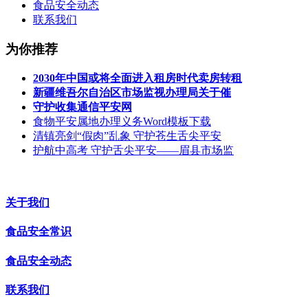
食品安全动态
联系我们
为你推荐
2030年中国或将全面进入租房时代卖房转租
新疆维吾尔自治区市场监视办理局关于催
守护收集通信平安网
食物平安属地办理义务Word模板下载
清镇亮剑“假肉”乱象 守护苍生舌尖平安
护航中高考 守护舌尖平安——眉县市场监
关于我们
食品安全常识
食品安全动态
联系我们