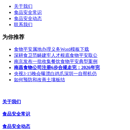
关于我们
食品安全常识
食品安全动态
联系我们
为你推荐
食物平安属地办理义务Word模板下载
深耕食卫范畴建牢人才根底食物平安取公
南京发布一批收集餐饮食物平安典型案例
南昌食物公司注册6步合规走完：2026年完
央视3·15晚会曝漂白鸡爪深圳一自帮机仍
如何预防和改善土壤板结
关于我们
食品安全常识
食品安全动态