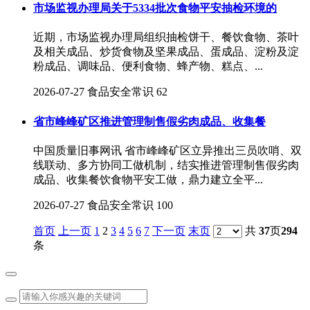
市场监视办理局关于5334批次食物平安抽检环境的
近期，市场监视办理局组织抽检饼干、餐饮食物、茶叶
及相关成品、炒货食物及坚果成品、蛋成品、淀粉及淀
粉成品、调味品、便利食物、蜂产物、糕点、...
2026-07-27
食品安全常识
62
省市峰峰矿区推进管理制售假劣肉成品、收集餐
中国质量旧事网讯 省市峰峰矿区立异推出三员吹哨、双
线联动、多方协同工做机制，结实推进管理制售假劣肉
成品、收集餐饮食物平安工做，鼎力建立全平...
2026-07-27
食品安全常识
100
首页
上一页
1
2
3
4
5
6
7
下一页
末页
共
37
页
294
条